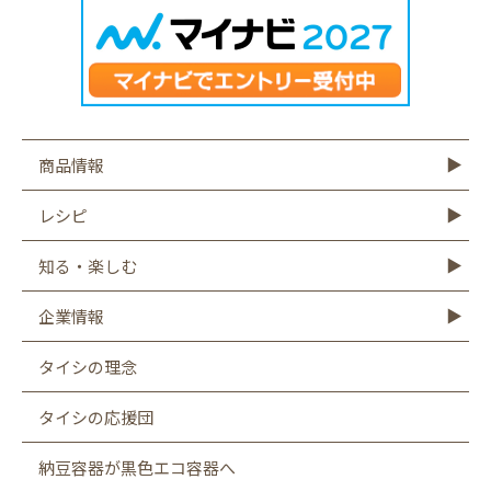
商品情報
商品情報TOP
モットーフ
豆腐
納豆
油揚げ・がんも
ゆば・豆乳
もやし
こんにゃく
その他商品
レシピ
レシピTOP
豆腐
納豆
油揚げ
ゆば
豆乳
もやし
こんにゃく
知る・楽しむ
知る・楽しむTOP
Graphics
キャンペーン
バーチャル工場見学
タイシの大豆図書館
タイシ物語
企業情報
企業情報TOP
社長メッセージ
会社概要
お客様相談室
沿革
CSR
採用情報
SDGsへの取り組み
遺伝子組み換え表示厳格化への取り組み
タイシの理念
タイシの応援団
納豆容器が黒色エコ容器へ