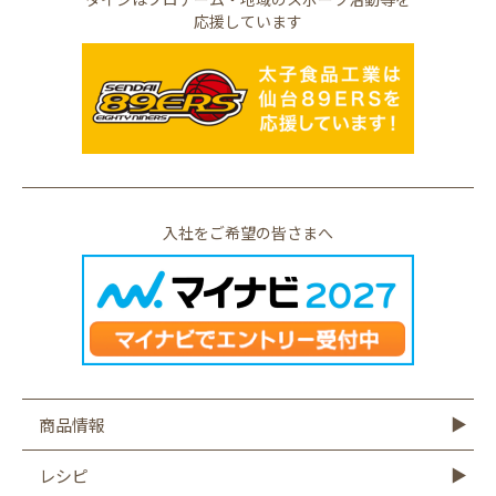
応援しています
入社をご希望の皆さまへ
商品情報
商品情報TOP
モットーフ
豆腐
納豆
油揚げ・がんも
ゆば・豆乳
もやし
こんにゃく
その他商品
レシピ