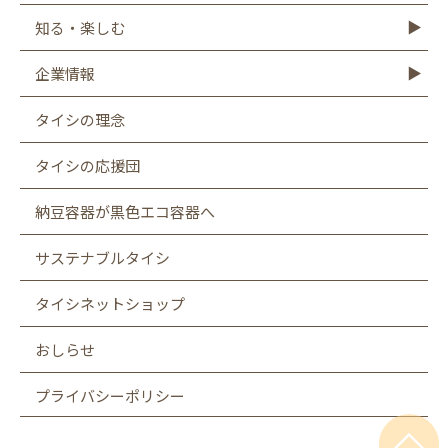
レシピTOP
豆腐
納豆
油揚げ
ゆば
豆乳
もやし
こんにゃく
知る・楽しむ
知る・楽しむTOP
Graphics
キャンペーン
バーチャル工場見学
タイシの大豆図書館
タイシ物語
企業情報
企業情報TOP
社長メッセージ
会社概要
お客様相談室
沿革
CSR
採用情報
SDGsへの取り組み
遺伝子組み換え表示厳格化への取り組み
タイシの理念
タイシの応援団
納豆容器が黒色エコ容器へ
サステナブルタイシ
タイシネットショップ
おしらせ
プライバシーポリシー