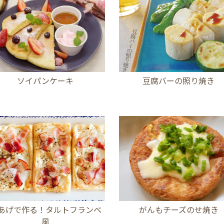
ソイパンケーキ
豆腐バーの照り焼き
あげで作る！タルトフランベ
がんもチーズのせ焼き
風