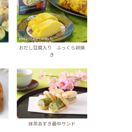
おだし豆腐入り ふっくら卵焼
き
抹茶あずき最中サンド