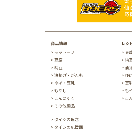
商品情報
レシ
モットーフ
豆
豆腐
納
納豆
油
油揚げ・がんも
ゆ
ゆば・豆乳
豆
もやし
も
こんにゃく
こ
その他商品
タイシの理念
タイシの応援団