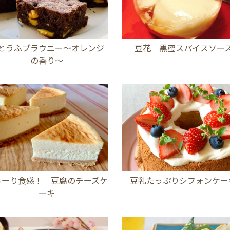
とうふブラウニー～オレンジ
豆花 黒蜜スパイスソー
の香り～
ろーり食感！ 豆腐のチーズケ
豆乳たっぷりシフォンケー
ーキ