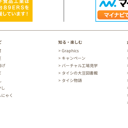
ピ
知る・楽しむ
腐
Graphics
豆
キャンペーン
揚げ
バーチャル工場見学
ば
タイシの大豆図書館
乳
タイシ物語
やし
んにゃく