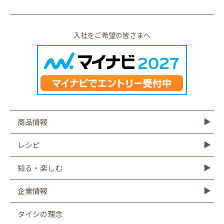
入社をご希望の皆さまへ
商品情報
商品情報TOP
モットーフ
豆腐
納豆
油揚げ・がんも
ゆば・豆乳
もやし
こんにゃく
その他商品
レシピ
レシピTOP
豆腐
納豆
油揚げ
ゆば
豆乳
もやし
こんにゃく
知る・楽しむ
知る・楽しむTOP
Graphics
キャンペーン
バーチャル工場見学
タイシの大豆図書館
タイシ物語
企業情報
企業情報TOP
社長メッセージ
会社概要
お客様相談室
沿革
CSR
採用情報
SDGsへの取り組み
遺伝子組み換え表示厳格化への取り組み
タイシの理念