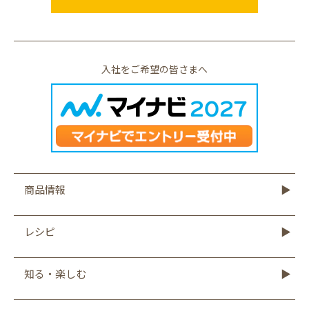
入社をご希望の皆さまへ
商品情報
商品情報TOP
モットーフ
豆腐
納豆
油揚げ・がんも
ゆば・豆乳
もやし
こんにゃく
その他商品
レシピ
レシピTOP
豆腐
納豆
油揚げ
ゆば
豆乳
もやし
こんにゃく
知る・楽しむ
知る・楽しむTOP
Graphics
キャンペーン
バーチャル工場見学
タイシの大豆図書館
タイシ物語