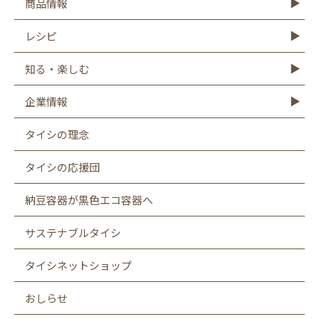
商品情報
商品情報TOP
モットーフ
豆腐
納豆
油揚げ・がんも
ゆば・豆乳
もやし
こんにゃく
その他商品
レシピ
レシピTOP
豆腐
納豆
油揚げ
ゆば
豆乳
もやし
こんにゃく
知る・楽しむ
知る・楽しむTOP
Graphics
キャンペーン
バーチャル工場見学
タイシの大豆図書館
タイシ物語
企業情報
企業情報TOP
社長メッセージ
会社概要
お客様相談室
沿革
CSR
採用情報
SDGsへの取り組み
遺伝子組み換え表示厳格化への取り組み
タイシの理念
タイシの応援団
納豆容器が黒色エコ容器へ
サステナブルタイシ
タイシネットショップ
おしらせ