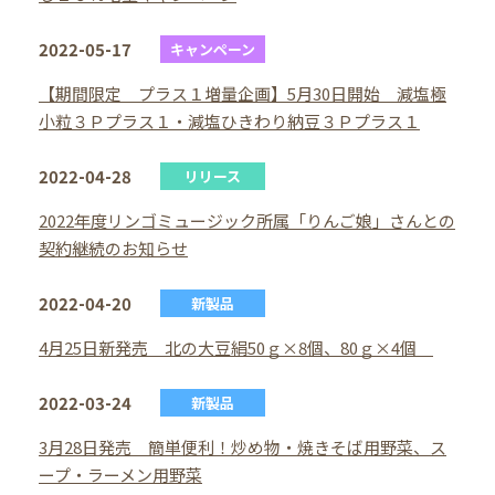
2022-05-17
キャンペーン
【期間限定 プラス１増量企画】5月30日開始 減塩極
小粒３Ｐプラス１・減塩ひきわり納豆３Ｐプラス１
2022-04-28
リリース
2022年度リンゴミュージック所属「りんご娘」さんとの
契約継続のお知らせ
2022-04-20
新製品
4月25日新発売 北の大豆絹50ｇ×8個、80ｇ×4個
2022-03-24
新製品
3月28日発売 簡単便利！炒め物・焼きそば用野菜、ス
ープ・ラーメン用野菜