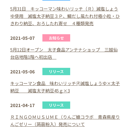
5月31日 キッコーマン味わいリッチ（Ｒ）減塩しょう
ゆ使用 減塩太子納豆３Ｐ、鯛だし風たれ付極小粒・ひ
きわり納豆、おろしたれ寄せ ４種類発売
2021-05-07
お知らせ
5月12日オープン 太子食品アンテナショップ 三越仙
台店地階1階へ初出店
2021-05-06
リリース
キッコーマン食品 味わいリッチ🄬減塩しょうゆ×太子
納豆 減塩太子納豆45ｇ×3
2021-04-17
リリース
ＲＩＮＧＯＭＵＳＵＭＥ（りんご娘コラボ 青森県産り
んごゼリー（蒟蒻粉入）発売について