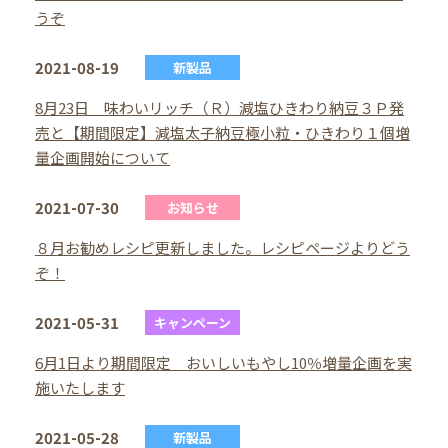
うぞ
2021-08-19
新製品
8月23日 味わいリッチ（Ｒ）減塩ひきわり納豆３Ｐ発
売と【期間限定】減塩太子納豆極小粒・ひきわり１個増
量企画開始について
2021-07-30
お知らせ
８月お勧めレシピ更新しました。レシピページよりどう
ぞ！
2021-05-31
キャンペーン
6月1日より期間限定 おいしいもやし10％増量企画を実
施いたします
2021-05-28
新製品