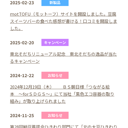
2025-02-23
新製品
ｍotTOFU（モットーフ）サイトを開設しました。豆腐
スイーツバーの食べた感想が書ける！口コミを開設しま
した。
2025-02-20
キャンペーン
東北そだちリニューアル記念 東北そだちの逸品が当た
るキャンペーン
2024-12-22
お知らせ
2024年12月19日（木） ＢＳ朝日様「つながる絵
本 ～forＳＤＧＳ～」にて当社「黒色エコ容器の取り
組み」が取り上げられました
2024-11-25
お知らせ
第28回納豆鑑評会ひきわり部門にて「北の大豆ひきわり