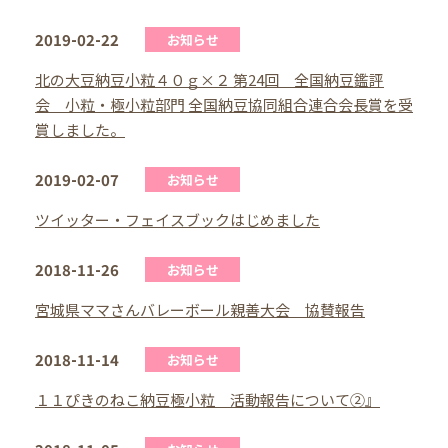
2019-02-22
お知らせ
北の大豆納豆小粒４０ｇ×２ 第24回 全国納豆鑑評
会 小粒・極小粒部門 全国納豆協同組合連合会長賞を受
賞しました。
2019-02-07
お知らせ
ツイッター・フェイスブックはじめました
2018-11-26
お知らせ
宮城県ママさんバレーボール親善大会 協賛報告
2018-11-14
お知らせ
１１ぴきのねこ納豆極小粒 活動報告について②』