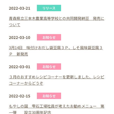
2022-03-21
リリース
青森県立三本木農業高等学校との共同開発納豆 発売に
ついて
2022-03-10
お知らせ
3月14日 味付けおだし袋豆腐３Ｐ、しそ風味袋豆腐３
Ｐ 新発売
2022-03-01
お知らせ
３月のおすすめレシピコーナーを更新しました、レシピ
コーナーからどうぞ
2022-02-15
お知らせ
もやしの国 雫石工場社員が考えたお勧めメニュー 第
一弾 設立30周年記念