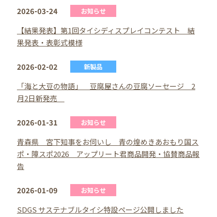
2026-03-24
お知らせ
【結果発表】第1回タイシディスプレイコンテスト 結
果発表・表彰式模様
2026-02-02
新製品
「海と大豆の物語」 豆腐屋さんの豆腐ソーセージ 2
月2日新発売
2026-01-31
お知らせ
青森県 宮下知事をお伺いし 青の煌めきあおもり国ス
ポ・障スポ2026 アップリート君商品開発・協賛商品報
告
2026-01-09
お知らせ
SDGS サステナブルタイシ特設ページ公開しました