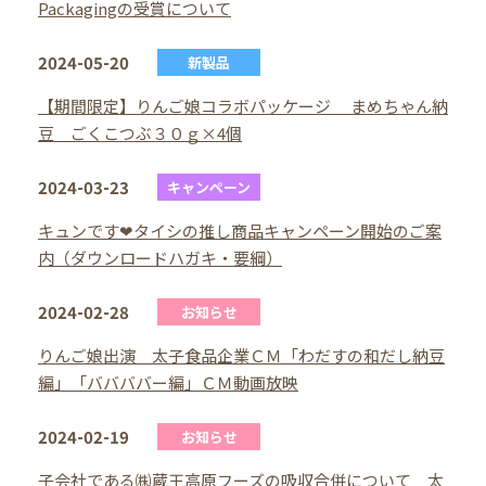
Packagingの受賞について
2024-05-20
新製品
【期間限定】りんご娘コラボパッケージ まめちゃん納
豆 ごくこつぶ３０ｇ×4個
2024-03-23
キャンペーン
キュンです❤タイシの推し商品キャンペーン開始のご案
内（ダウンロードハガキ・要綱）
2024-02-28
お知らせ
りんご娘出演 太子食品企業ＣＭ「わだすの和だし納豆
編」「ババババー編」ＣＭ動画放映
2024-02-19
お知らせ
子会社である㈱蔵王高原フーズの吸収合併について 太