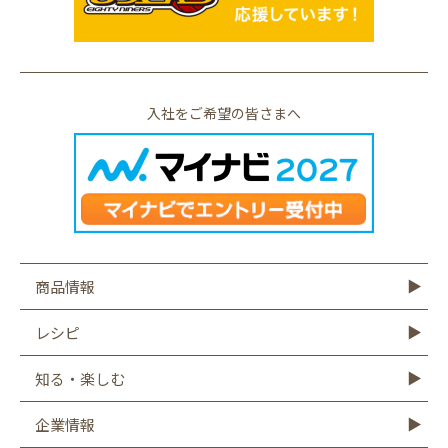
入社をご希望の皆さまへ
商品情報
商品情報TOP
モットーフ
豆腐
納豆
油揚げ・がんも
ゆば・豆乳
もやし
こんにゃく
その他商品
レシピ
レシピTOP
豆腐
納豆
油揚げ
ゆば
豆乳
もやし
こんにゃく
知る・楽しむ
知る・楽しむTOP
Graphics
キャンペーン
バーチャル工場見学
タイシの大豆図書館
タイシ物語
企業情報