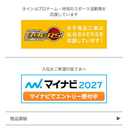
タイシはプロチーム・地域のスポーツ活動等を
応援しています
入社をご希望の皆さまへ
商品情報
商品情報TOP
モットーフ
豆腐
納豆
油揚げ・がんも
ゆば・豆乳
もやし
こんにゃく
その他商品