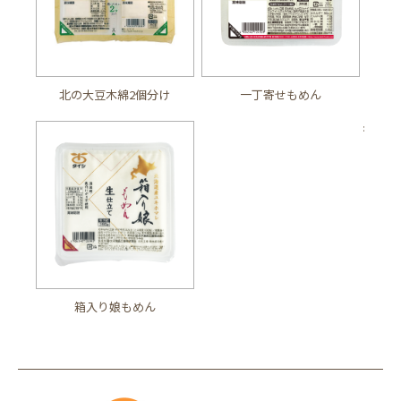
北の大豆木綿2個分け
一丁寄せもめん
:
箱入り娘もめん