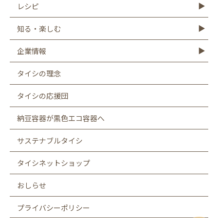
レシピ
レシピTOP
豆腐
納豆
油揚げ
ゆば
豆乳
もやし
こんにゃく
知る・楽しむ
知る・楽しむTOP
Graphics
キャンペーン
バーチャル工場見学
タイシの大豆図書館
タイシ物語
企業情報
企業情報TOP
社長メッセージ
会社概要
お客様相談室
沿革
CSR
採用情報
SDGsへの取り組み
遺伝子組み換え表示厳格化への取り組み
タイシの理念
タイシの応援団
納豆容器が黒色エコ容器へ
サステナブルタイシ
タイシネットショップ
おしらせ
プライバシーポリシー