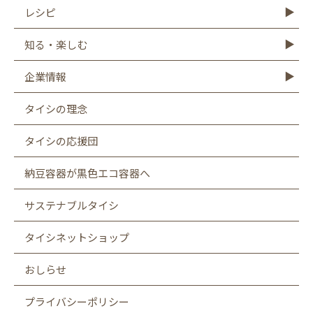
商品情報TOP
モットーフ
豆腐
納豆
油揚げ・がんも
ゆば・豆乳
もやし
こんにゃく
その他商品
レシピ
レシピTOP
豆腐
納豆
油揚げ
ゆば
豆乳
もやし
こんにゃく
知る・楽しむ
知る・楽しむTOP
Graphics
キャンペーン
バーチャル工場見学
タイシの大豆図書館
タイシ物語
企業情報
企業情報TOP
社長メッセージ
会社概要
お客様相談室
沿革
CSR
採用情報
SDGsへの取り組み
遺伝子組み換え表示厳格化への取り組み
タイシの理念
タイシの応援団
納豆容器が黒色エコ容器へ
サステナブルタイシ
タイシネットショップ
おしらせ
プライバシーポリシー