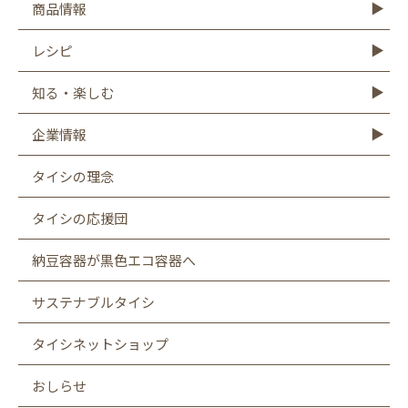
商品情報
商品情報TOP
モットーフ
豆腐
納豆
油揚げ・がんも
ゆば・豆乳
もやし
こんにゃく
その他商品
レシピ
レシピTOP
豆腐
納豆
油揚げ
ゆば
豆乳
もやし
こんにゃく
知る・楽しむ
知る・楽しむTOP
Graphics
キャンペーン
バーチャル工場見学
タイシの大豆図書館
タイシ物語
企業情報
企業情報TOP
社長メッセージ
会社概要
お客様相談室
沿革
CSR
採用情報
SDGsへの取り組み
遺伝子組み換え表示厳格化への取り組み
タイシの理念
タイシの応援団
納豆容器が黒色エコ容器へ
サステナブルタイシ
タイシネットショップ
おしらせ