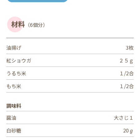
材料
（6個分）
油揚げ
3枚
紅ショウガ
２５ｇ
うるち米
１/2合
もち米
１/2合
調味料
醤油
大さじ１
白砂糖
20ℊ