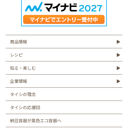
商品情報
商品情報TOP
モットーフ
豆腐
納豆
油揚げ・がんも
ゆば・豆乳
もやし
こんにゃく
その他商品
レシピ
レシピTOP
豆腐
納豆
油揚げ
ゆば
豆乳
もやし
こんにゃく
知る・楽しむ
知る・楽しむTOP
Graphics
キャンペーン
バーチャル工場見学
タイシの大豆図書館
タイシ物語
企業情報
企業情報TOP
社長メッセージ
会社概要
お客様相談室
沿革
CSR
採用情報
SDGsへの取り組み
遺伝子組み換え表示厳格化への取り組み
タイシの理念
タイシの応援団
納豆容器が黒色エコ容器へ