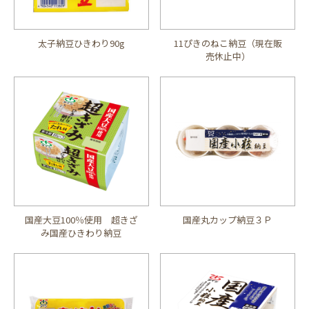
太子納豆ひきわり90g
11ぴきのねこ納豆（現在販
売休止中）
国産大豆100％使用 超きざ
国産丸カップ納豆３Ｐ
み国産ひきわり納豆