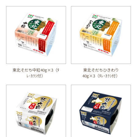
東北そだち中粒40g×3（ﾀ
東北そだちひきわり
ﾚ･ｶﾗｼ付）
40g×3（ﾀﾚ･ｶﾗｼ付）