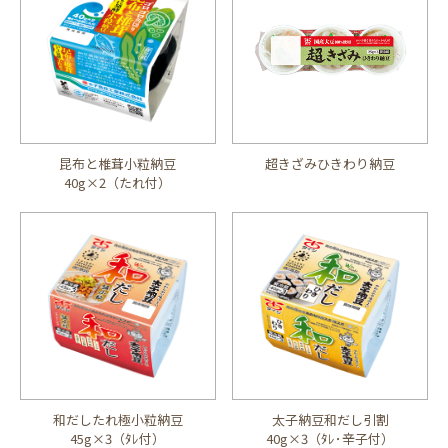
昆布と椎茸小粒納豆
超きざみひきわり納豆
40g×2（たれ付）
和だしたれ極小粒納豆
太子納豆和だし引割
45g×3（ﾀﾚ付）
40g×3（ﾀﾚ･辛子付）