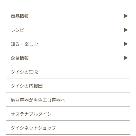
商品情報
商品情報TOP
モットーフ
豆腐
納豆
油揚げ・がんも
ゆば・豆乳
もやし
こんにゃく
その他商品
レシピ
レシピTOP
豆腐
納豆
油揚げ
ゆば
豆乳
もやし
こんにゃく
知る・楽しむ
知る・楽しむTOP
Graphics
キャンペーン
バーチャル工場見学
タイシの大豆図書館
タイシ物語
企業情報
企業情報TOP
社長メッセージ
会社概要
お客様相談室
沿革
CSR
採用情報
SDGsへの取り組み
遺伝子組み換え表示厳格化への取り組み
タイシの理念
タイシの応援団
納豆容器が黒色エコ容器へ
サステナブルタイシ
タイシネットショップ