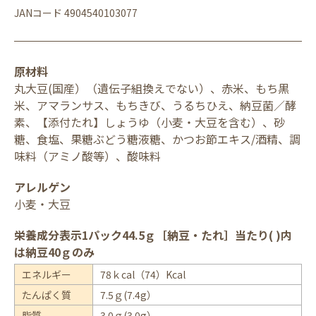
JANコード 4904540103077
原材料
丸大豆(国産）（遺伝子組換えでない）、赤米、もち黒
米、アマランサス、もちきび、うるちひえ、納豆菌／酵
素、【添付たれ】しょうゆ（小麦・大豆を含む）、砂
糖、食塩、果糖ぶどう糖液糖、かつお節エキス/酒精、調
味料（アミノ酸等）、酸味料
アレルゲン
小麦・大豆
栄養成分表示1パック44.5ｇ［納豆・たれ］当たり( )内
は納豆40ｇのみ
エネルギー
78ｋcal（74）Kcal
たんぱく質
7.5ｇ(7.4g）
脂質
3.0ｇ(3.0g）