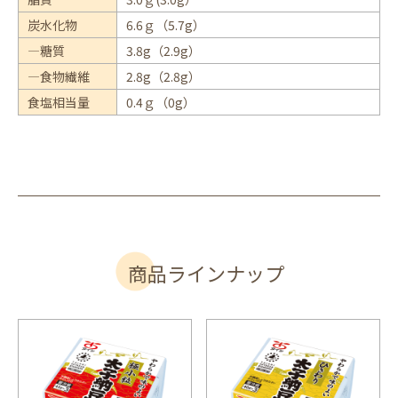
炭水化物
6.6ｇ（5.7g）
―糖質
3.8g（2.9g）
―食物繊維
2.8g（2.8g）
食塩相当量
0.4ｇ（0g）
商品ラインナップ