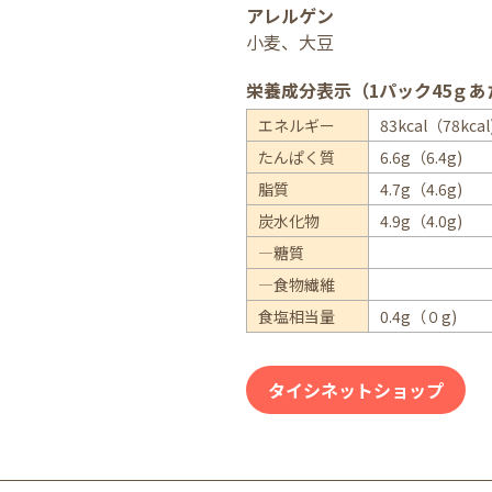
アレルゲン
小麦、大豆
栄養成分表示（1パック45ｇあ
エネルギー
83kcal（78kcal
たんぱく質
6.6g（6.4g)
脂質
4.7g（4.6g)
炭水化物
4.9g（4.0g)
―糖質
―食物繊維
食塩相当量
0.4g（０g)
タイシネットショップ