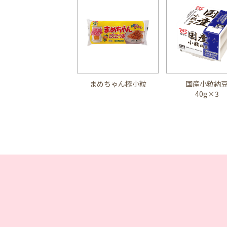
まめちゃん極小粒
国産小粒納
40g×3