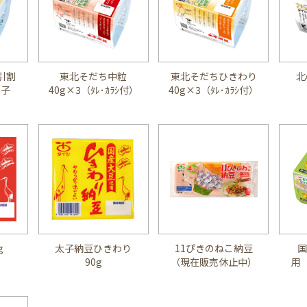
引割
東北そだち中粒
東北そだちひきわり
北
辛子
40g×3（ﾀﾚ･ｶﾗｼ付）
40g×3（ﾀﾚ･ｶﾗｼ付）
g
太子納豆ひきわり
11ぴきのねこ納豆
国
90g
（現在販売休止中）
用