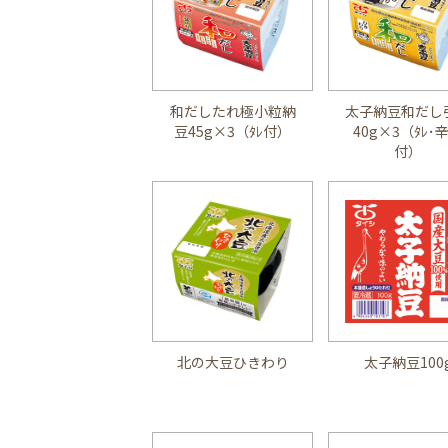
和だしたれ極小粒納
太子納豆和だし
豆45g×3（ﾀﾚ付）
40g×3（ﾀﾚ･
付）
北の大豆ひきわり
太子納豆100