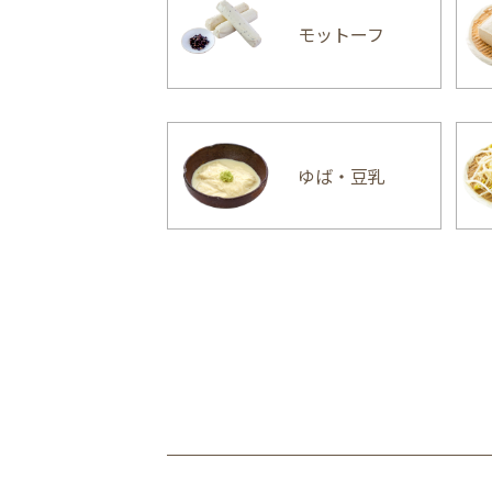
モットーフ
ゆば・豆乳