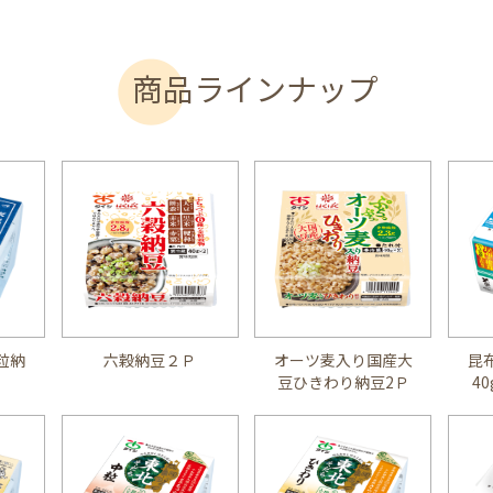
商品ラインナップ
粒納
六穀納豆２Ｐ
オーツ麦入り国産大
昆
豆ひきわり納豆2Ｐ
4