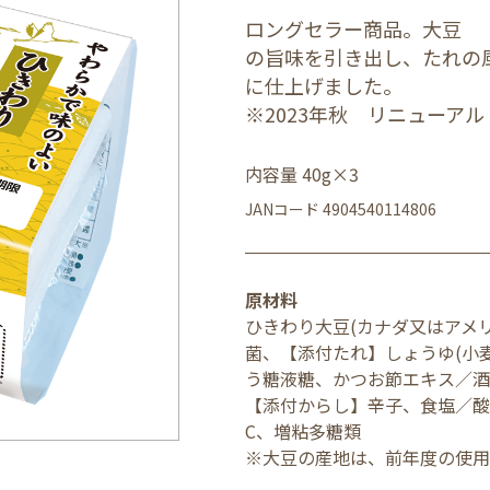
ロングセラー商品。大豆
の旨味を引き出し、たれの
に仕上げました。
※2023年秋 リニューアル
内容量 40g×3
JANコード 4904540114806
原材料
ひきわり大豆(カナダ又はアメリ
菌、【添付たれ】しょうゆ(小
う糖液糖、かつお節エキス／酒
【添付からし】辛子、食塩／酸
C、増粘多糖類
※大豆の産地は、前年度の使