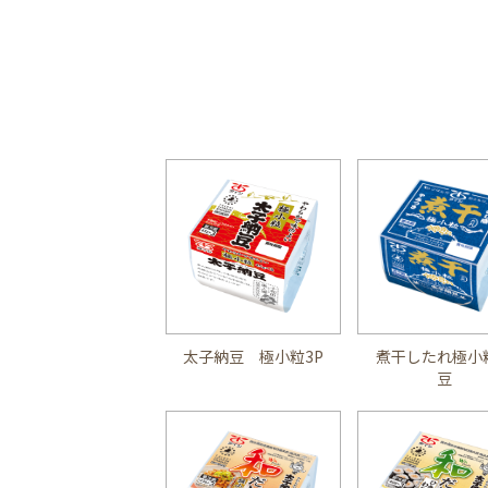
太子納豆 極小粒3P
煮干したれ極小
豆