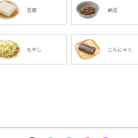
豆腐
納豆
もやし
こんにゃく