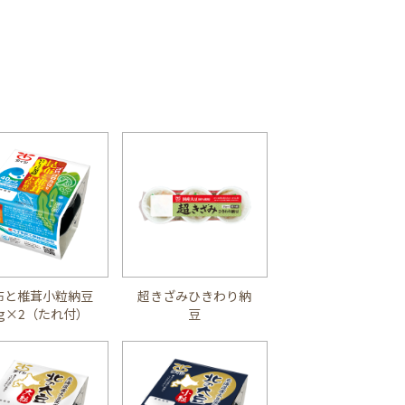
布と椎茸小粒納豆
超きざみひきわり納
0g×2（たれ付）
豆