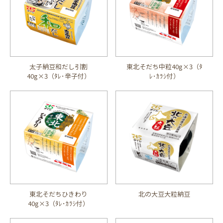
太子納豆和だし引割
東北そだち中粒40g×3（ﾀ
40g×3（ﾀﾚ･辛子付）
ﾚ･ｶﾗｼ付）
東北そだちひきわり
北の大豆大粒納豆
40g×3（ﾀﾚ･ｶﾗｼ付）