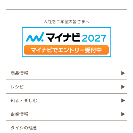
入社をご希望の皆さまへ
商品情報
商品情報TOP
モットーフ
豆腐
納豆
油揚げ・がんも
ゆば・豆乳
もやし
こんにゃく
その他商品
レシピ
レシピTOP
豆腐
納豆
油揚げ
ゆば
豆乳
もやし
こんにゃく
知る・楽しむ
知る・楽しむTOP
Graphics
キャンペーン
バーチャル工場見学
タイシの大豆図書館
タイシ物語
企業情報
企業情報TOP
社長メッセージ
会社概要
お客様相談室
沿革
CSR
採用情報
SDGsへの取り組み
遺伝子組み換え表示厳格化への取り組み
タイシの理念