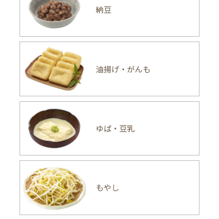
納豆
油揚げ・がんも
ゆば・豆乳
もやし