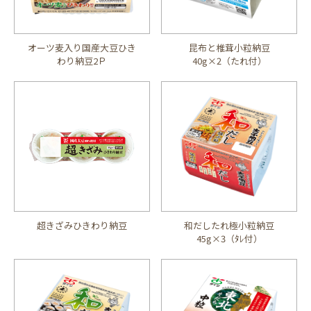
オーツ麦入り国産大豆ひき
昆布と椎茸小粒納豆
わり納豆2Ｐ
40g×2（たれ付）
超きざみひきわり納豆
和だしたれ極小粒納豆
45g×3（ﾀﾚ付）