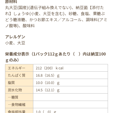
原材料
丸大豆(国産)(遺伝子組み換えでない)、納豆菌【添付た
れ】しょうゆ(小麦、大豆を含む)、砂糖、食塩、果糖ぶ
どう糖液糖、かつお節エキス／アルコール、調味料(アミ
ノ酸等)、酸味料
アレルゲン
小麦、大豆
栄養成分表示（1パック112ｇあたり（ ）内は納豆100
ｇのみ）
エネルギー
212（200）ｋcal
たんぱく質
16.8（16.5）ｇ
脂質
10.0（10.0）ｇ
炭水化物
14.5（12.1）ｇ
―糖質
―食物繊維
食塩相当量
1.0（ 0）ｇ