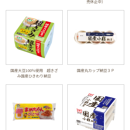
売休止中）
国産大豆100％使用 超きざ
国産丸カップ納豆３Ｐ
み国産ひきわり納豆