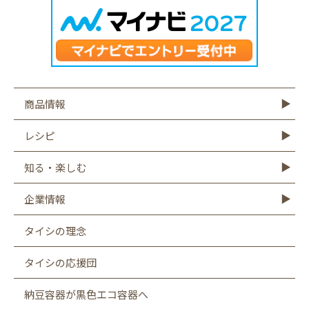
商品情報
商品情報TOP
モットーフ
豆腐
納豆
油揚げ・がんも
ゆば・豆乳
もやし
こんにゃく
その他商品
レシピ
レシピTOP
豆腐
納豆
油揚げ
ゆば
豆乳
もやし
こんにゃく
知る・楽しむ
知る・楽しむTOP
Graphics
キャンペーン
バーチャル工場見学
タイシの大豆図書館
タイシ物語
企業情報
企業情報TOP
社長メッセージ
会社概要
お客様相談室
沿革
CSR
採用情報
SDGsへの取り組み
遺伝子組み換え表示厳格化への取り組み
タイシの理念
タイシの応援団
納豆容器が黒色エコ容器へ