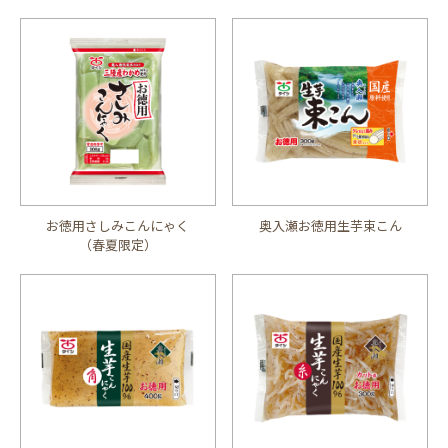
お徳用さしみこんにゃく
奥入瀬お徳用生芋束こん
（春夏限定）