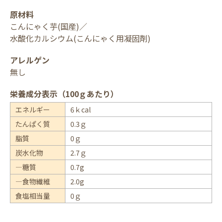
原材料
こんにゃく芋(国産)／
水酸化カルシウム(こんにゃく用凝固剤)
アレルゲン
無し
栄養成分表示（100ｇあたり）
エネルギー
6ｋcal
たんぱく質
0.3ｇ
脂質
0ｇ
炭水化物
2.7ｇ
―糖質
0.7g
―食物繊維
2.0g
食塩相当量
0ｇ