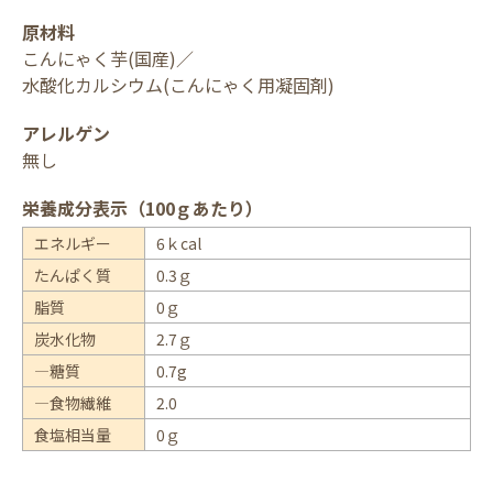
原材料
こんにゃく芋(国産)／
水酸化カルシウム(こんにゃく用凝固剤)
アレルゲン
無し
栄養成分表示（100ｇあたり）
エネルギー
6ｋcal
たんぱく質
0.3ｇ
脂質
0ｇ
炭水化物
2.7ｇ
―糖質
0.7g
―食物繊維
2.0
食塩相当量
0ｇ