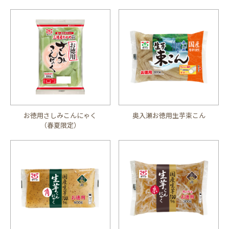
お徳用さしみこんにゃく
奥入瀬お徳用生芋束こん
（春夏限定）