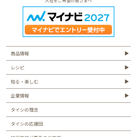
入社をご希望の皆さまへ
商品情報
商品情報TOP
モットーフ
豆腐
納豆
油揚げ・がんも
ゆば・豆乳
もやし
こんにゃく
その他商品
レシピ
レシピTOP
豆腐
納豆
油揚げ
ゆば
豆乳
もやし
こんにゃく
知る・楽しむ
知る・楽しむTOP
Graphics
キャンペーン
バーチャル工場見学
タイシの大豆図書館
タイシ物語
企業情報
企業情報TOP
社長メッセージ
会社概要
お客様相談室
沿革
CSR
採用情報
SDGsへの取り組み
遺伝子組み換え表示厳格化への取り組み
タイシの理念
タイシの応援団