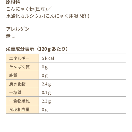
原材料
こんにゃく粉(国産)／
水酸化カルシウム(こんにゃく用凝固剤)
アレルゲン
無し
栄養成分表示（120ｇあたり）
エネルギー
5ｋcal
たんぱく質
0ｇ
脂質
0ｇ
炭水化物
2.4ｇ
―糖質
0.1ｇ
―食物繊維
2.3ｇ
食塩相当量
0ｇ