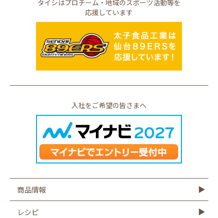
タイシはプロチーム・地域のスポーツ活動等を
応援しています
入社をご希望の皆さまへ
商品情報
商品情報TOP
モットーフ
豆腐
納豆
油揚げ・がんも
ゆば・豆乳
もやし
こんにゃく
その他商品
レシピ