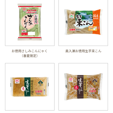
お徳用さしみこんにゃく
奥入瀬お徳用生芋束こん
（春夏限定）