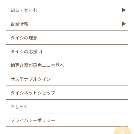
レシピTOP
豆腐
納豆
油揚げ
ゆば
豆乳
もやし
こんにゃく
知る・楽しむ
知る・楽しむTOP
Graphics
キャンペーン
バーチャル工場見学
タイシの大豆図書館
タイシ物語
企業情報
企業情報TOP
社長メッセージ
会社概要
お客様相談室
沿革
CSR
採用情報
SDGsへの取り組み
遺伝子組み換え表示厳格化への取り組み
タイシの理念
タイシの応援団
納豆容器が黒色エコ容器へ
サステナブルタイシ
タイシネットショップ
おしらせ
プライバシーポリシー